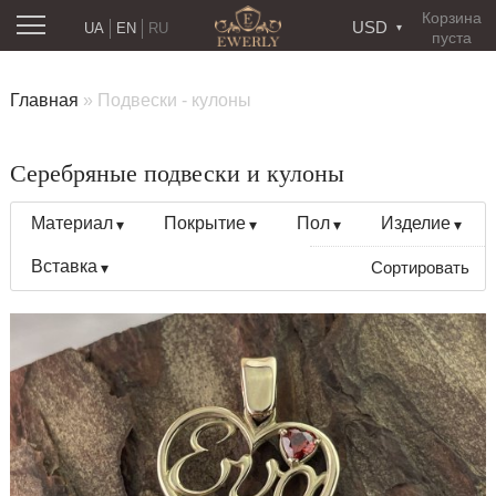
Корзина
USD
UA
EN
RU
пуста
Главная
»
Подвески - кулоны
Серебряные подвески и кулоны
Материал
Покрытие
Пол
Изделие
Вставка
Сортировать