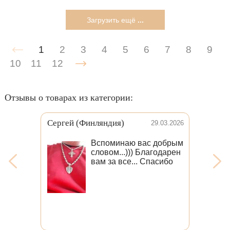
Загрузить ещё
...
1
2
3
4
5
6
7
8
9
10
11
12
Отзывы о товарах из категории:
Дмитрий
22.05.2024
День добрый, получил
сегодня заказ. Молодцы
, сделали всё на
высшем уровне!
Успеха вам и
процветания!
И самое главное
чистого неба над
головой!