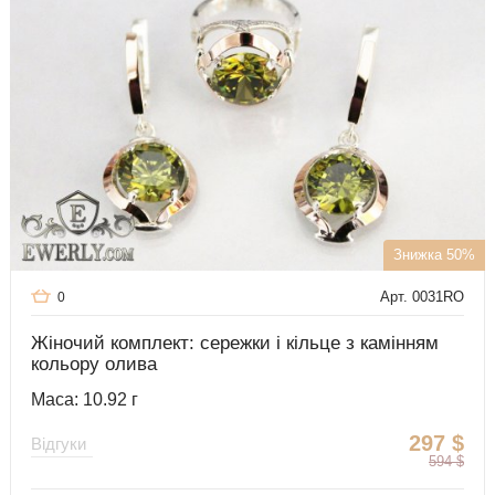
Знижка 50%
Арт. 0031RO
0
Жіночий комплект: сережки і кільце з камінням
кольору олива
Маса: 10.92 г
297
$
Відгуки
594
$