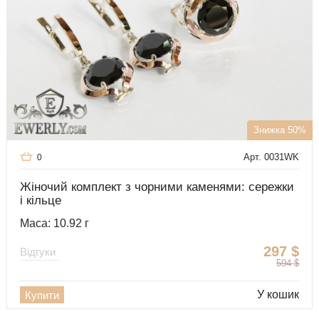
Знижка 50%
Арт. 0031WK
0
Жіночий комплект з чорними каменями: сережки
і кільце
Маса: 10.92 г
297
$
Відгуки
594
$
У кошик
Купити