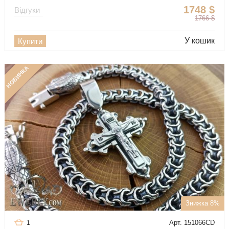
1748
$
Відгуки
1766
$
У кошик
Купити
НОВИНКА
Знижка 8%
Арт. 151066CD
1