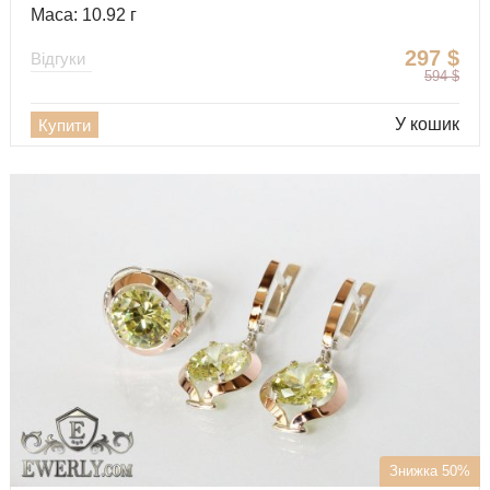
Маса: 10.92 г
297
$
Відгуки
594
$
У кошик
Купити
Знижка 50%