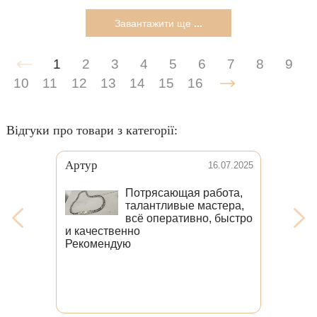
Завантажити ще
...
1
2
3
4
5
6
7
8
9
10
11
12
13
14
15
16
Відгуки про товари з категорії:
Eduard
025
05.03.2024
Добрый день!!
,
Благодарю вас за
ро
шикарную работу !!
Приятно с вами иметь
дело!! Буду
рекомендовать вас
заинтересованным
лицам!!