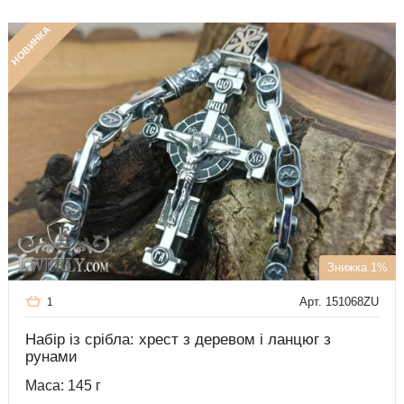
НОВИНКА
Знижка 1%
Арт. 151068ZU
1
Набір із срібла: хрест з деревом і ланцюг з
рунами
Маса: 145 г