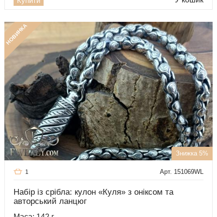
Купити
НОВИНКА
Знижка 5%
Арт. 151069WL
1
Набір із срібла: кулон «Куля» з оніксом та
авторський ланцюг
Маса: 142 г