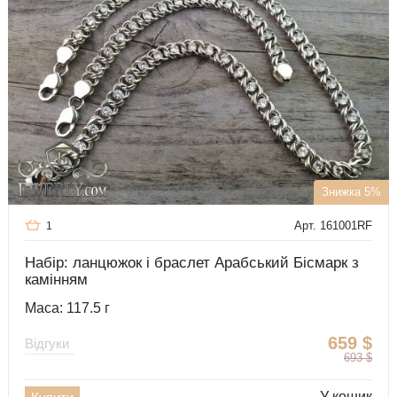
Знижка 5%
Арт. 161001RF
1
Набір: ланцюжок і браслет Арабський Бісмарк з
камінням
Маса: 117.5 г
659
$
Відгуки
693
$
У кошик