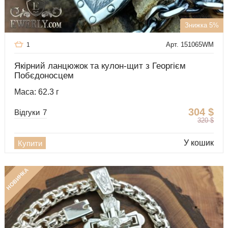
Знижка 5%
Арт. 151065WM
1
Якірний ланцюжок та кулон-щит з Георгієм
Побєдоносцем
Маса: 62.3 г
304
$
Відгуки
7
320
$
У кошик
Купити
НОВИНКА