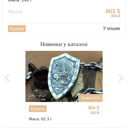
863
$
Відгуки
909
$
У кошик
Купити
Новинки у каталозі
%
Знижка 1%
1748
$
Купити
1766
$
Маса: 145 г