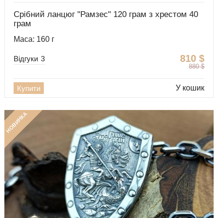
Срібний ланцюг "Рамзес" 120 грам з хрестом 40
грам
Маса: 160 г
810
$
Відгуки
3
880
$
У кошик
Купити
НОВИНКА