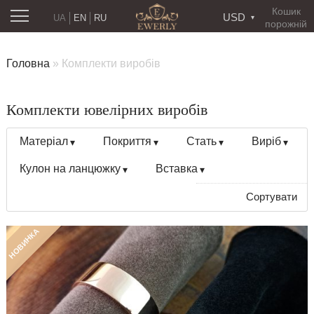
Кошик
USD
UA
EN
RU
порожній
Головна
»
Комплекти виробів
Комплекти ювелірних виробів
Матеріал
Покриття
Стать
Виріб
Кулон на ланцюжку
Вставка
Сортувати
НОВИНКА