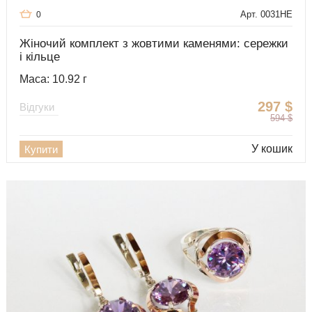
Арт. 0031HE
0
Жіночий комплект з жовтими каменями: сережки
і кільце
Маса: 10.92 г
297
$
Відгуки
594
$
У кошик
Купити