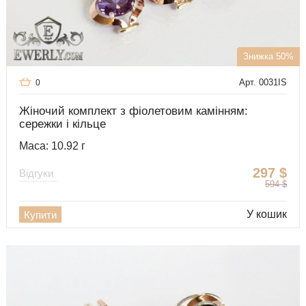
Знижка 50%
Арт. 0031IS
0
Жіночий комплект з фіолетовим камінням:
сережки і кільце
Маса: 10.92 г
297
$
Відгуки
594
$
У кошик
Купити