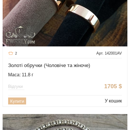
Арт. 142001AV
2
Золоті обручки (Чоловіче та жіноче)
Маса: 11.8 г
1705
$
Відгуки
У кошик
Купити