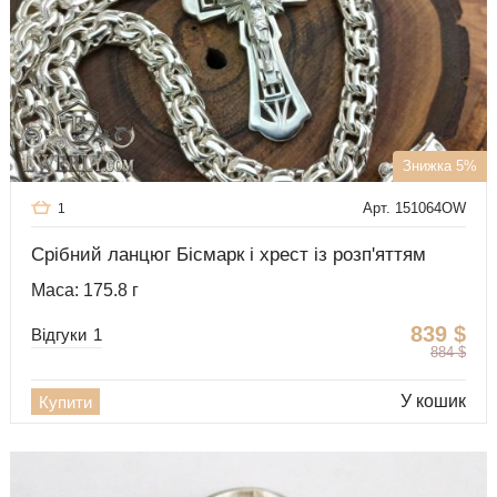
Знижка 5%
Арт. 151064OW
1
Срібний ланцюг Бісмарк і хрест із розп'яттям
Маса: 175.8 г
839
$
Відгуки
1
884
$
У кошик
Купити